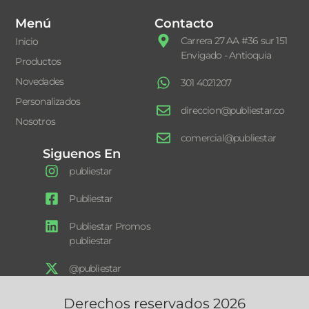
Menú
Contacto
Carrera 27 AA #36 sur 151
Inicio
Envigado - Antioquia
Productos
Novedades
301 4021207
Personalizados
direccion@publiestar.co
Nosotros
comercial@publiestar
Siguenos En
publiestar
Publiestar
Publiestar Promos
publiestar
@publiestar
Derechos reservados 2026